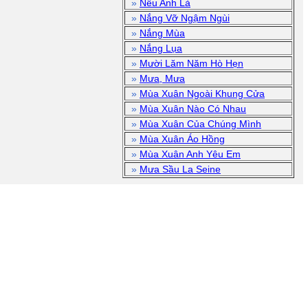
»
Nếu Anh Là
»
Nắng Vỡ Ngậm Ngùi
»
Nắng Mùa
»
Nắng Lụa
»
Mười Lăm Năm Hò Hẹn
»
Mưa, Mưa
»
Mùa Xuân Ngoài Khung Cửa
»
Mùa Xuân Nào Có Nhau
»
Mùa Xuân Của Chúng Mình
»
Mùa Xuân Áo Hồng
»
Mùa Xuân Anh Yêu Em
»
Mưa Sầu La Seine