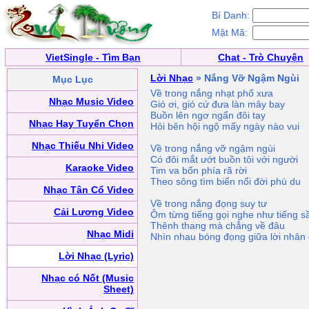
Bí Danh:
Mật Mã:
VietSingle - Tìm Bạn
Chat - Trò Chuyện
Lời Nhạc
» Nắng Vỡ Ngậm Ngùi
Mục Lục
Về trong nắng nhạt phố xưa
Nhạc Music Video
Gió ơi, gió cứ đưa làn mây bay
Buồn lên ngơ ngẩn đôi tay
Nhạc Hay Tuyển Chọn
Hỏi bên hội ngộ mấy ngày nào vui
Nhạc Thiếu Nhi Video
Về trong nắng vỡ ngậm ngùi
Có đôi mắt ướt buồn tôi với người
Karaoke Video
Tim va bốn phía rã rời
Theo sông tìm biển nổi đời phù du
Nhạc Tân Cổ Video
Về trong nắng đọng suy tư
Cải Lương Video
Ôm từng tiếng gọi nghe như tiếng s
Thênh thang mà chẳng về đâu
Nhạc Midi
Nhìn nhau bóng đọng giữa lời nhân 
Lời Nhạc (Lyric)
Nhạc có Nốt (Music
Sheet)