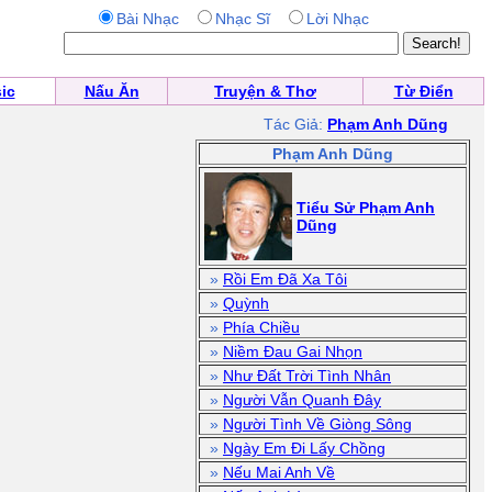
Bài Nhạc
Nhạc Sĩ
Lời Nhạc
ic
Nấu Ăn
Truyện & Thơ
Từ Điển
Tác Giả:
Phạm Anh Dũng
Phạm Anh Dũng
Tiểu Sử Phạm Anh
Dũng
»
Rồi Em Đã Xa Tôi
»
Quỳnh
»
Phía Chiều
»
Niềm Đau Gai Nhọn
»
Như Đất Trời Tình Nhân
»
Người Vẫn Quanh Đây
»
Người Tình Về Giòng Sông
»
Ngày Em Đi Lấy Chồng
»
Nếu Mai Anh Về