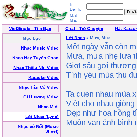
Bí
Danh:
Mật
Mã:
VietSingle - Tìm Bạn
Chat - Trò Chuyện
Hát Karao
Lời Nhạc
» Mưa, Mưa
Mục Lục
Một ngày vẫn còn 
Nhạc Music Video
Mưa, mưa nhẹ lưa 
Nhạc Hay Tuyển Chọn
Giọt sầu gợi thươn
Nhạc Thiếu Nhi Video
Tình yêu mùa thu đ
Karaoke Video
Nhạc Tân Cổ Video
Ta quen nhau mùa 
Cải Lương Video
Viết cho nhau giòng
Nhạc Midi
Đẹp như hoa hồng t
Lời Nhạc (Lyric)
Muôn vạn ánh bình 
Nhạc có Nốt (Music
Sheet)