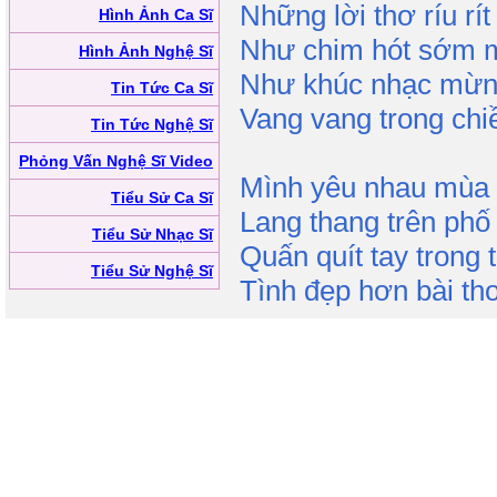
Những lời thơ ríu rít
Hình Ảnh Ca Sĩ
Như chim hót sớm 
Hình Ảnh Nghệ Sĩ
Như khúc nhạc mừn
Tin Tức Ca Sĩ
Vang vang trong chi
Tin Tức Nghệ Sĩ
Phỏng Vấn Nghệ Sĩ Video
Mình yêu nhau mùa 
Tiểu Sử Ca Sĩ
Lang thang trên phố
Tiểu Sử Nhạc Sĩ
Quấn quít tay trong 
Tiểu Sử Nghệ Sĩ
Tình đẹp hơn bài th