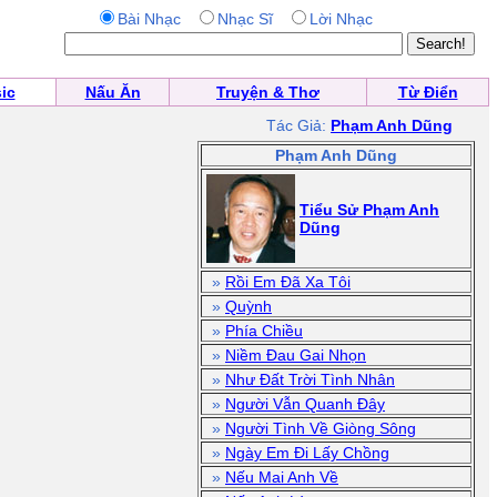
Bài Nhạc
Nhạc Sĩ
Lời Nhạc
ic
Nấu Ăn
Truyện & Thơ
Từ Điển
Tác Giả:
Phạm Anh Dũng
Phạm Anh Dũng
Tiểu Sử Phạm Anh
Dũng
»
Rồi Em Đã Xa Tôi
»
Quỳnh
»
Phía Chiều
»
Niềm Đau Gai Nhọn
»
Như Đất Trời Tình Nhân
»
Người Vẫn Quanh Đây
»
Người Tình Về Giòng Sông
»
Ngày Em Đi Lấy Chồng
»
Nếu Mai Anh Về