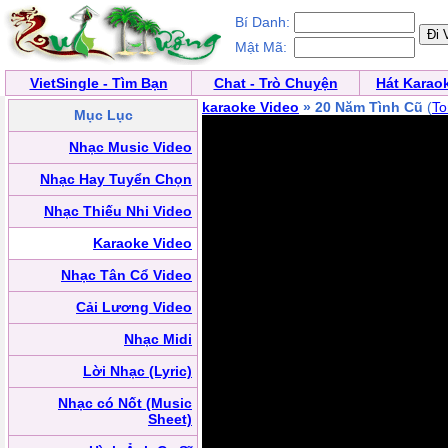
Bí Danh:
Mật Mã:
VietSingle - Tìm Bạn
Chat - Trò Chuyện
Hát Karao
karaoke Video
» 20 Năm Tình Cũ
(
T
Mục Lục
Nhạc Music Video
Nhạc Hay Tuyển Chọn
Nhạc Thiếu Nhi Video
Karaoke Video
Nhạc Tân Cổ Video
Cải Lương Video
Nhạc Midi
Lời Nhạc (Lyric)
Nhạc có Nốt (Music
Sheet)