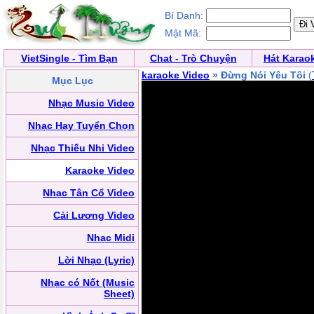
Bí Danh:
Mật Mã:
VietSingle - Tìm Bạn
Chat - Trò Chuyện
Hát Karao
karaoke Video
» Đừng Nói Yêu Tôi
(
Mục Lục
Nhạc Music Video
Nhạc Hay Tuyển Chọn
Nhạc Thiếu Nhi Video
Karaoke Video
Nhạc Tân Cổ Video
Cải Lương Video
Nhạc Midi
Lời Nhạc (Lyric)
Nhạc có Nốt (Music
Sheet)