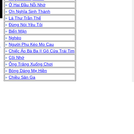
»
Ở Hai Đầu Nỗi Nhớ
»
Ơn Nghĩa Sinh Thành
»
Lá Thư Trần Thế
»
Đừng Nói Yêu Tôi
»
Biển Mặn
»
Nghèo
»
Người Phu Kéo Mo Cau
.
»
Chiếc Áo Bà Ba || Gõ Cửa Trái Tim
»
Cõi Nhớ
»
Ông Trăng Xuống Chơi
»
Bóng Dáng Mẹ Hiền
»
Chiều Sân Ga