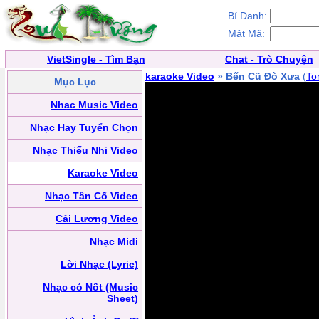
Bí Danh:
Mật Mã:
VietSingle - Tìm Bạn
Chat - Trò Chuyện
karaoke Video
» Bến Cũ Đò Xưa
(
To
Mục Lục
Nhạc Music Video
Nhạc Hay Tuyển Chọn
Nhạc Thiếu Nhi Video
Karaoke Video
Nhạc Tân Cổ Video
Cải Lương Video
Nhạc Midi
Lời Nhạc (Lyric)
Nhạc có Nốt (Music
Sheet)