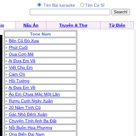
Tên Bài karaoke
Tên Ca Sĩ
ic
Nấu Ăn
Truyện & Thơ
Từ Điển
Tone Nam
»
Bến Cũ Đò Xưa
»
Phút Cuối
»
Qua Cơn Mê
»
Ai Đưa Em Về
»
Viết Cho Em
»
Cảm Ơn
»
Hồi Tưởng
»
Ai Đưa Em Về
»
Áo Em Chưa Mặc Một Lần
»
Rượu Cưới Ngày Xuân
»
20 Năm Tình Cũ
»
Gác Nhỏ Đêm Xuân
»
Chuyện Tình Anh Ba Đất
»
Nỗi Buồn Hoa Phượng
»
Ong Biển Đại Nam