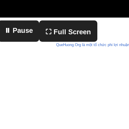
⏸ Pause
⛶ Full Screen
QueHuong.Org là một tổ chức phi lợi nhuận
▶ Play