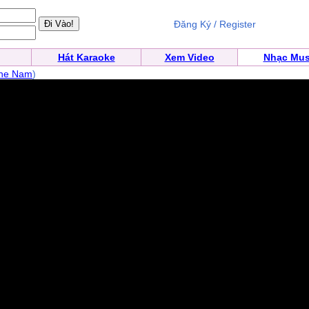
Đăng Ký / Register
Hát Karaoke
Xem Video
Nhạc Mus
ne Nam
)