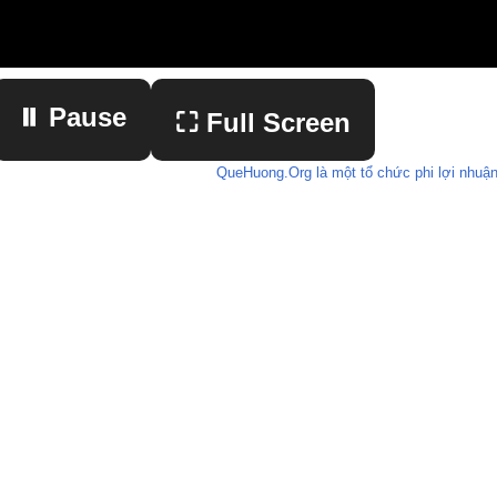
⏸ Pause
⛶ Full Screen
QueHuong.Org là một tổ chức phi lợi nhuận
▶ Play