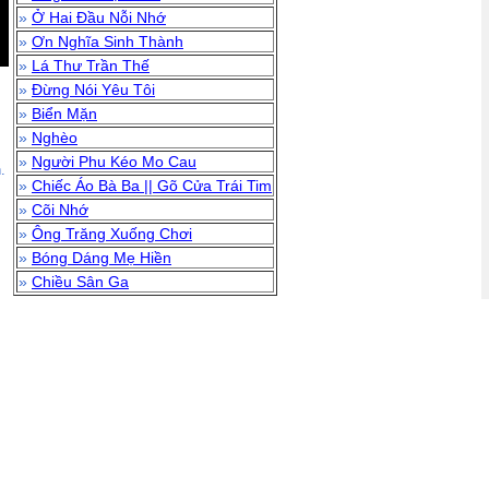
»
Ở Hai Đầu Nỗi Nhớ
»
Ơn Nghĩa Sinh Thành
»
Lá Thư Trần Thế
»
Đừng Nói Yêu Tôi
»
Biển Mặn
»
Nghèo
»
Người Phu Kéo Mo Cau
.
»
Chiếc Áo Bà Ba || Gõ Cửa Trái Tim
»
Cõi Nhớ
»
Ông Trăng Xuống Chơi
»
Bóng Dáng Mẹ Hiền
»
Chiều Sân Ga