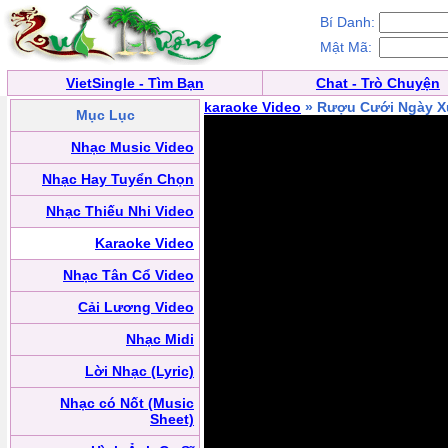
Bí Danh:
Mật Mã:
VietSingle - Tìm Bạn
Chat - Trò Chuyện
karaoke Video
» Rượu Cưới Ngày X
Mục Lục
Nhạc Music Video
Nhạc Hay Tuyển Chọn
Nhạc Thiếu Nhi Video
Karaoke Video
Nhạc Tân Cổ Video
Cải Lương Video
Nhạc Midi
Lời Nhạc (Lyric)
Nhạc có Nốt (Music
Sheet)