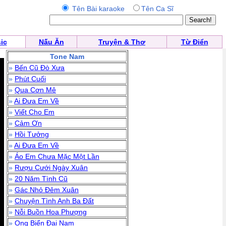
Tên Bài karaoke
Tên Ca Sĩ
ic
Nấu Ăn
Truyện & Thơ
Từ Điển
Tone Nam
»
Bến Cũ Đò Xưa
»
Phút Cuối
»
Qua Cơn Mê
»
Ai Đưa Em Về
»
Viết Cho Em
»
Cảm Ơn
»
Hồi Tưởng
»
Ai Đưa Em Về
»
Áo Em Chưa Mặc Một Lần
»
Rượu Cưới Ngày Xuân
»
20 Năm Tình Cũ
»
Gác Nhỏ Đêm Xuân
»
Chuyện Tình Anh Ba Đất
»
Nỗi Buồn Hoa Phượng
»
Ong Biển Đại Nam