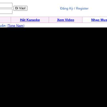
Đăng Ký / Register
Hát Karaoke
Xem Video
Nhạc Mus
uân
(
Tone Nam
)