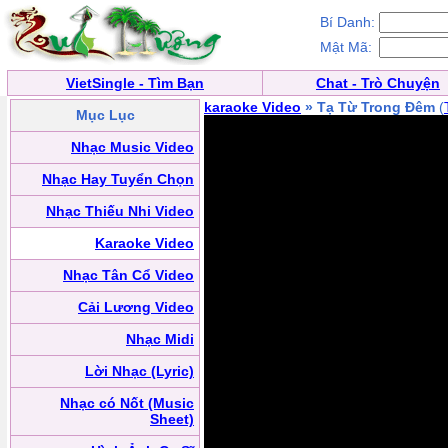
Bí Danh:
Mật Mã:
VietSingle - Tìm Bạn
Chat - Trò Chuyện
karaoke Video
» Tạ Từ Trong Đêm
(
Mục Lục
Nhạc Music Video
Nhạc Hay Tuyển Chọn
Nhạc Thiếu Nhi Video
Karaoke Video
Nhạc Tân Cổ Video
Cải Lương Video
Nhạc Midi
Lời Nhạc (Lyric)
Nhạc có Nốt (Music
Sheet)