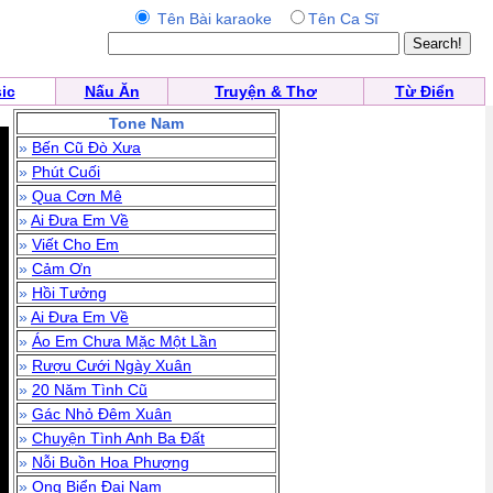
Tên Bài karaoke
Tên Ca Sĩ
ic
Nấu Ăn
Truyện & Thơ
Từ Điển
Tone Nam
»
Bến Cũ Đò Xưa
»
Phút Cuối
»
Qua Cơn Mê
»
Ai Đưa Em Về
»
Viết Cho Em
»
Cảm Ơn
»
Hồi Tưởng
»
Ai Đưa Em Về
»
Áo Em Chưa Mặc Một Lần
»
Rượu Cưới Ngày Xuân
»
20 Năm Tình Cũ
»
Gác Nhỏ Đêm Xuân
»
Chuyện Tình Anh Ba Đất
»
Nỗi Buồn Hoa Phượng
»
Ong Biển Đại Nam