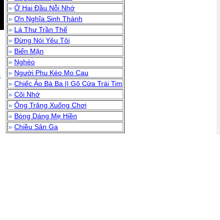
»
Ở Hai Đầu Nỗi Nhớ
»
Ơn Nghĩa Sinh Thành
»
Lá Thư Trần Thế
»
Đừng Nói Yêu Tôi
»
Biển Mặn
»
Nghèo
»
Người Phu Kéo Mo Cau
.
»
Chiếc Áo Bà Ba || Gõ Cửa Trái Tim
»
Cõi Nhớ
»
Ông Trăng Xuống Chơi
»
Bóng Dáng Mẹ Hiền
»
Chiều Sân Ga