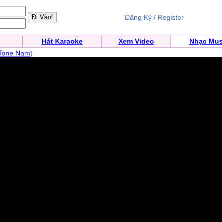
Đăng Ký / Register
Hát Karaoke
Xem Video
Nhạc Mus
Tone Nam
)