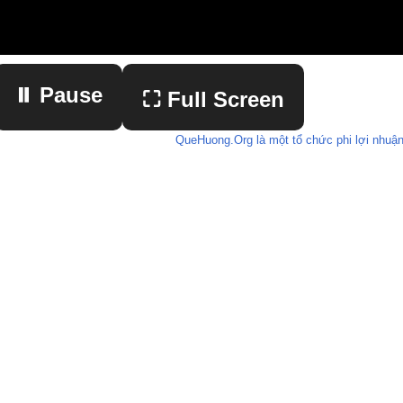
⏸ Pause
⛶ Full Screen
QueHuong.Org là một tổ chức phi lợi nhuận
▶ Play