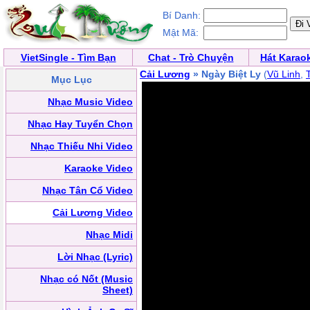
Bí Danh:
Mật Mã:
VietSingle - Tìm Bạn
Chat - Trò Chuyện
Hát Karao
Cải Lương
» Ngày Biệt Ly
(
Vũ Linh
,
Mục Lục
Nhạc Music Video
Nhạc Hay Tuyển Chọn
Nhạc Thiếu Nhi Video
Karaoke Video
Nhạc Tân Cổ Video
Cải Lương Video
Nhạc Midi
Lời Nhạc (Lyric)
Nhạc có Nốt (Music
Sheet)