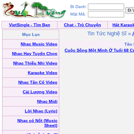
Bí Danh:
Mật Mã:
VietSingle - Tìm Bạn
Chat - Trò Chuyện
Hát Karao
Tin Tức Nghệ Sĩ »
Mục Lục
Nhạc Music Video
Tên 
Cuộc Sống Một Mình Ở Tuổi 68 C
Nhạc Hay Tuyển Chọn
Nhạc Thiếu Nhi Video
Karaoke Video
Nhạc Tân Cổ Video
Cải Lương Video
Nhạc Midi
Lời Nhạc (Lyric)
Nhạc có Nốt (Music
Sheet)