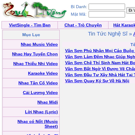
Bí Danh:
Mật Mã:
VietSingle - Tìm Bạn
Chat - Trò Chuyện
Hát Karao
Tin Tức Nghệ Sĩ »
Mục Lục
Nhạc Music Video
Tê
Vân Sơn Phủ Nhận Mọi Cáo Buộc
Nhạc Hay Tuyển Chọn
Vân Sơn Làm Đêm Nhạc Giúp Ngh
Vân Sơn Chê Thí Sinh Nam Hát Bo
Nhạc Thiếu Nhi Video
Vân Sơn Bất Ngờ Vì Được Vẽ Ch
Karaoke Video
Vân Sơn Đầu Tư Xây Nhà Hát Tại
Vân Sơn Quay Ký Sự Về Hà Nội
Nhạc Tân Cổ Video
Cải Lương Video
Nhạc Midi
Lời Nhạc (Lyric)
Nhạc có Nốt (Music
Sheet)