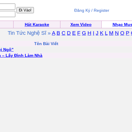
Đăng Ký / Register
Hát Karaoke
Xem Video
Nhạc Mus
Tin Tức Nghệ Sĩ »
A
B
C
D
E
F
G
H
I
J
K
L
M
N
O
P
Tên Bài Viết
ội Ngộ”
 – Lấy Đình Làm Nhà