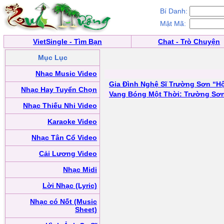
Bí Danh:
Mật Mã:
VietSingle - Tìm Bạn
Chat - Trò Chuyện
Mục Lục
Nhạc Music Video
Gia Đình Nghệ Sĩ Trường Sơn “H
Nhạc Hay Tuyển Chọn
Vang Bóng Một Thời: Trường Sơn
Nhạc Thiếu Nhi Video
Karaoke Video
Nhạc Tân Cổ Video
Cải Lương Video
Nhạc Midi
Lời Nhạc (Lyric)
Nhạc có Nốt (Music
Sheet)