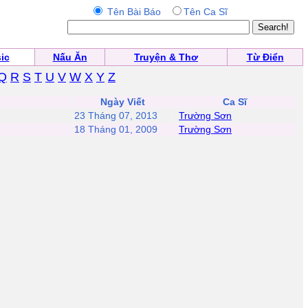
Tên Bài Báo
Tên Ca Sĩ
ic
Nấu Ăn
Truyện & Thơ
Từ Điển
Q
R
S
T
U
V
W
X
Y
Z
Ngày Viết
Ca Sĩ
23 Tháng 07, 2013
Trường Sơn
18 Tháng 01, 2009
Trường Sơn