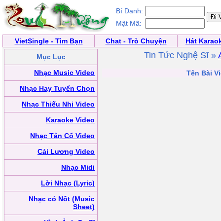
Bí Danh:
Mật Mã:
VietSingle - Tìm Bạn
Chat - Trò Chuyện
Hát Karao
Tin Tức Nghệ Sĩ »
Mục Lục
Nhạc Music Video
Tên Bài Vi
Nhạc Hay Tuyển Chọn
Nhạc Thiếu Nhi Video
Karaoke Video
Nhạc Tân Cổ Video
Cải Lương Video
Nhạc Midi
Lời Nhạc (Lyric)
Nhạc có Nốt (Music
Sheet)