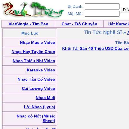
Bí Danh:
Mật Mã:
VietSingle - Tìm Bạn
Chat - Trò Chuyện
Hát Karao
Tin Tức Nghệ Sĩ »
Mục Lục
Nhạc Music Video
Tên Bài
Khối Tài Sản 40 Triệu USD Của L
Nhạc Hay Tuyển Chọn
Nhạc Thiếu Nhi Video
Karaoke Video
Nhạc Tân Cổ Video
Cải Lương Video
Nhạc Midi
Lời Nhạc (Lyric)
Nhạc có Nốt (Music
Sheet)