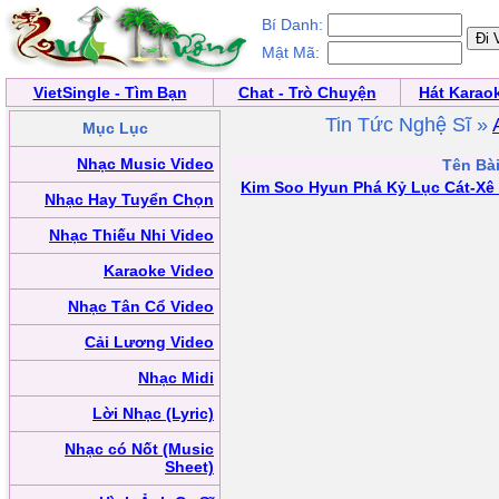
Bí Danh:
Mật Mã:
VietSingle - Tìm Bạn
Chat - Trò Chuyện
Hát Karao
Tin Tức Nghệ Sĩ »
Mục Lục
Nhạc Music Video
Tên Bài
Kim Soo Hyun Phá Kỷ Lục Cát-Xê
Nhạc Hay Tuyển Chọn
Nhạc Thiếu Nhi Video
Karaoke Video
Nhạc Tân Cổ Video
Cải Lương Video
Nhạc Midi
Lời Nhạc (Lyric)
Nhạc có Nốt (Music
Sheet)