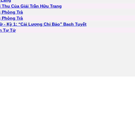
 Lang
 Thu Của Giải Trần Hữu Trang
 Phòng Trà
 Phòng Trà
ờ - Kỳ 1: “Cải Lương Chi Bảo” Bạch Tuyết
ần Tự Tử