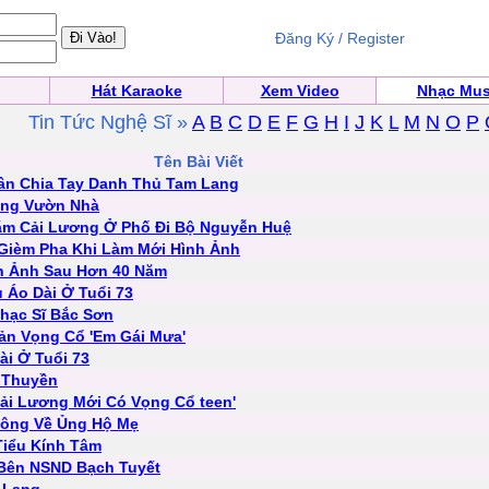
Đăng Ký / Register
Hát Karaoke
Xem Video
Nhạc Mus
Tin Tức Nghệ Sĩ »
A
B
C
D
E
F
G
H
I
J
K
L
M
N
O
P
Tên Bài Viết
ân Chia Tay Danh Thủ Tam Lang
ong Vườn Nhà
Năm Cải Lương Ở Phố Đi Bộ Nguyễn Huệ
Gièm Pha Khi Làm Mới Hình Ảnh
n Ảnh Sau Hơn 40 Năm
Áo Dài Ở Tuổi 73
hạc Sĩ Bắc Sơn
ản Vọng Cổ 'Em Gái Mưa'
i Ở Tuổi 73
 Thuyền
Cải Lương Mới Có Vọng Cổ teen'
Kông Về Ủng Hộ Mẹ
Tiểu Kính Tâm
 Bên NSND Bạch Tuyết