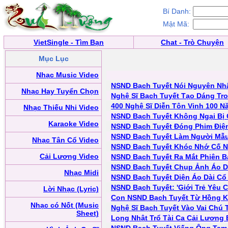
Bí Danh:
Mật Mã:
VietSingle - Tìm Bạn
Chat - Trò Chuyện
Mục Lục
Nhạc Music Video
NSND Bạch Tuyết Nói Nguyên Nh
Nhạc Hay Tuyển Chọn
Nghệ Sĩ Bạch Tuyết Tạo Dáng Tr
400 Nghệ Sĩ Diễn Tôn Vinh 100 
Nhạc Thiếu Nhi Video
NSND Bạch Tuyết Không Ngại Bị 
Karaoke Video
NSND Bạch Tuyết Đóng Phim Điệ
NSND Bạch Tuyết Làm Người Mẫu 
Nhạc Tân Cổ Video
NSND Bạch Tuyết Khóc Nhớ Cố N
Cải Lương Video
NSND Bạch Tuyết Ra Mắt Phiên B
NSND Bạch Tuyết Chụp Ảnh Áo Dà
Nhạc Midi
NSND Bạch Tuyết Diện Áo Dài Cổ
NSND Bạch Tuyết: 'Giới Trẻ Yêu 
Lời Nhạc (Lyric)
Con NSND Bạch Tuyết Từ Hồng 
Nhạc có Nốt (Music
Nghệ Sĩ Bạch Tuyết Vào Vai Chú 
Sheet)
Long Nhật Trổ Tài Ca Cải Lương