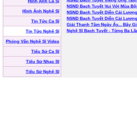
NSND Bạch Tuyết Viếng Ông Tam
Hình Ảnh Ca Sĩ
NSND Bạch Tuyết Vui Với Mùa Bội
Hình Ảnh Nghệ Sĩ
NSND Bạch Tuyết Diễn Cải Lương
NSND Bạch Tuyết Diễn Cải Lương
Tin Tức Ca Sĩ
Giải Thanh Tâm Ngày Ấy... Bây Gi
Nghệ Sĩ Bạch Tuyết - Từng Ba L
Tin Tức Nghệ Sĩ
Phỏng Vấn Nghệ Sĩ Video
Tiểu Sử Ca Sĩ
Tiểu Sử Nhạc Sĩ
Tiểu Sử Nghệ Sĩ