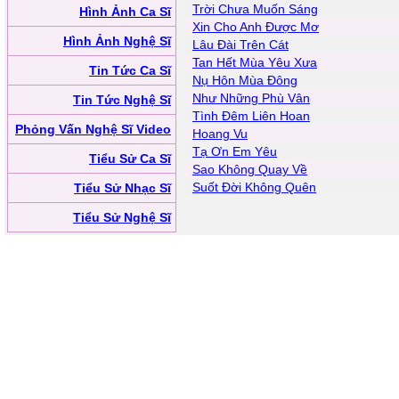
Trời Chưa Muốn Sáng
Hình Ảnh Ca Sĩ
Xin Cho Anh Được Mơ
Hình Ảnh Nghệ Sĩ
Lâu Đài Trên Cát
Tan Hết Mùa Yêu Xưa
Tin Tức Ca Sĩ
Nụ Hôn Mùa Đông
Như Những Phù Vân
Tin Tức Nghệ Sĩ
Tình Đêm Liên Hoan
Phỏng Vấn Nghệ Sĩ Video
Hoang Vu
Tạ Ơn Em Yêu
Tiểu Sử Ca Sĩ
Sao Không Quay Về
Suốt Đời Không Quên
Tiểu Sử Nhạc Sĩ
Tiểu Sử Nghệ Sĩ