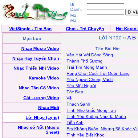
Bí
Danh:
Mật
Mã:
VietSingle - Tìm Bạn
Chat - Trò Chuyện
Hát Karao
Lời Nhạc »
A
B
Mục Lục
Nhạc Music Video
Tên Bài Hát
Vẫn Hát Với Dòng Sông
Nhạc Hay Tuyển Chọn
Thành Phố Sương
Trái Tim Mong Manh
Nhạc Thiếu Nhi Video
Rong Chơi Cuối Trời Quên Lãng
Karaoke Video
Yêu Người Chung Vách
Yêu Một Người
Nhạc Tân Cổ Video
Tóc Đẹp
Cải Lương Video
Về
Thạch Sanh
Nhạc Midi
Tình Như Giấc Mộng Tan
Tình Yêu Không Như Ta Muốn
Lời Nhạc (Lyric)
Tiễn Anh
Nhạc có Nốt (Music
Em Không Buồn, Nhưng Sẽ Khóc Vì
Sheet)
Tình Yêu Biết Khóc