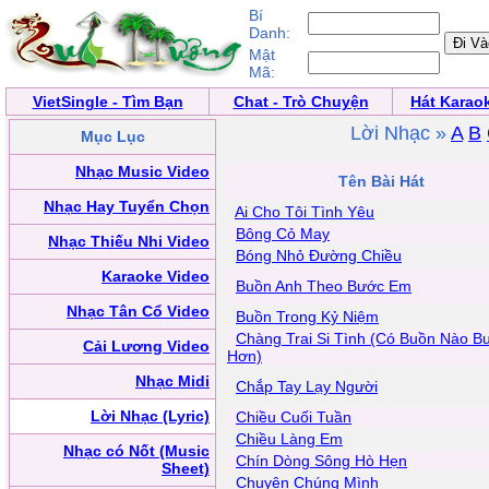
Bí
Danh:
Mật
Mã:
VietSingle - Tìm Bạn
Chat - Trò Chuyện
Hát Karao
Lời Nhạc »
A
B
Mục Lục
Nhạc Music Video
Tên Bài Hát
Nhạc Hay Tuyển Chọn
Ai Cho Tôi Tình Yêu
Bông Cỏ May
Nhạc Thiếu Nhi Video
Bóng Nhỏ Đường Chiều
Karaoke Video
Buồn Anh Theo Bước Em
Nhạc Tân Cổ Video
Buồn Trong Kỷ Niệm
Chàng Trai Si Tình (Có Buồn Nào B
Cải Lương Video
Hơn)
Nhạc Midi
Chắp Tay Lạy Người
Lời Nhạc (Lyric)
Chiều Cuối Tuần
Chiều Làng Em
Nhạc có Nốt (Music
Chín Dòng Sông Hò Hẹn
Sheet)
Chuyện Chúng Mình