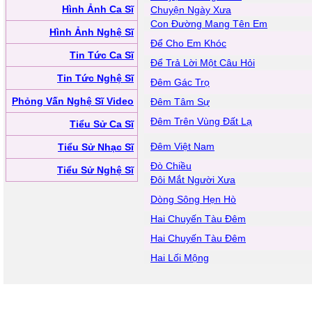
Hình Ảnh Ca Sĩ
Chuyện Ngày Xưa
Con Đường Mang Tên Em
Hình Ảnh Nghệ Sĩ
Để Cho Em Khóc
Tin Tức Ca Sĩ
Để Trả Lời Một Câu Hỏi
Tin Tức Nghệ Sĩ
Đêm Gác Trọ
Phỏng Vấn Nghệ Sĩ Video
Đêm Tâm Sự
Đêm Trên Vùng Đất Lạ
Tiểu Sử Ca Sĩ
Đêm Việt Nam
Tiểu Sử Nhạc Sĩ
Đò Chiều
Tiểu Sử Nghệ Sĩ
Đôi Mắt Người Xưa
Dòng Sông Hẹn Hò
Hai Chuyến Tàu Đêm
Hai Chuyến Tàu Đêm
Hai Lối Mộng