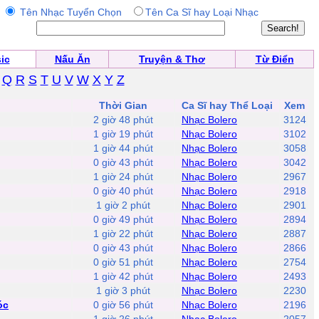
Tên Nhạc Tuyển Chọn
Tên Ca Sĩ hay Loại Nhạc
ic
Nấu Ăn
Truyện & Thơ
Từ Điển
Q
R
S
T
U
V
W
X
Y
Z
Thời Gian
Ca Sĩ hay Thể Loại
Xem
2 giờ 48 phút
Nhạc Bolero
3124
1 giờ 19 phút
Nhạc Bolero
3102
1 giờ 44 phút
Nhạc Bolero
3058
0 giờ 43 phút
Nhạc Bolero
3042
1 giờ 24 phút
Nhạc Bolero
2967
0 giờ 40 phút
Nhạc Bolero
2918
1 giờ 2 phút
Nhạc Bolero
2901
0 giờ 49 phút
Nhạc Bolero
2894
1 giờ 22 phút
Nhạc Bolero
2887
0 giờ 43 phút
Nhạc Bolero
2866
0 giờ 51 phút
Nhạc Bolero
2754
1 giờ 42 phút
Nhạc Bolero
2493
1 giờ 3 phút
Nhạc Bolero
2230
óc
0 giờ 56 phút
Nhạc Bolero
2196