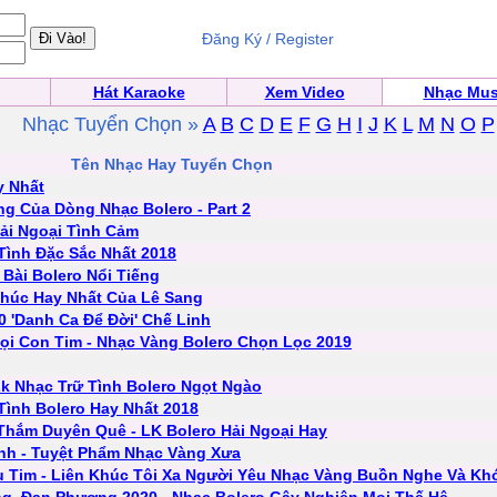
Đăng Ký / Register
Hát Karaoke
Xem Video
Nhạc Mus
Nhạc Tuyển Chọn »
A
B
C
D
E
F
G
H
I
J
K
L
M
N
O
P
Tên Nhạc Hay Tuyển Chọn
y Nhất
ng Của Dòng Nhạc Bolero - Part 2
ải Ngoại Tình Cảm
Tình Đặc Sắc Nhất 2018
Bài Bolero Nổi Tiếng
húc Hay Nhất Của Lê Sang
0 'Danh Ca Để Đời' Chế Linh
ọi Con Tim - Nhạc Vàng Bolero Chọn Lọc 2019
Lk Nhạc Trữ Tình Bolero Ngọt Ngào
ình Bolero Hay Nhất 2018
 Thắm Duyên Quê - LK Bolero Hải Ngoại Hay
ỉnh - Tuyệt Phẩm Nhạc Vàng Xưa
 Tim - Liên Khúc Tôi Xa Người Yêu Nhạc Vàng Buồn Nghe Và Kh