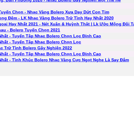
ng, Đan Phương 2020 - Nhạc Bolero Gây Nghiện Mọi Thế Hệ
 Tuyển Chọn - Nhạc Vàng Bolero Xưa Day Dứt Con Tim
ong Đêm - LK Nhạc Vàng Bolero Trữ Tình Hay Nhất 2020
goại Hay Nhất 2021 - Nét Xuân & Huỳnh Thật | Lk Ước Mộng Đôi T
hau - Bolero Tuyển Chọn 2021
Nhất - Tuyển Tập Nhạc Bolero Chọn Lọc Đỉnh Cao
Nhất - Tuyển Tập Nhạc Bolero Chọn Lọc
c Trữ Tình Bolero Gây Nghiện 2022
Nhất - Tuyển Tập Nhạc Bolero Chọn Lọc Đỉnh Cao
 Nhất - Tình Khúc Bolero Nhạc Vàng Cực Ngọt Nghe Là Say Đắm