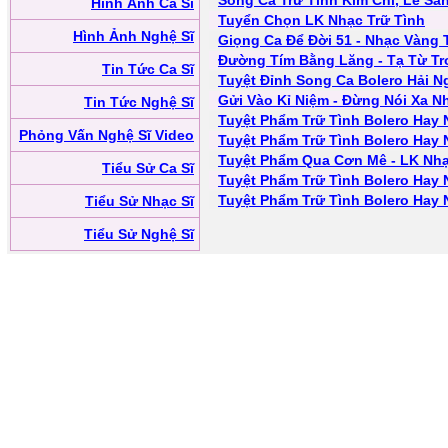
Song Ca Trữ Tình Kim Chi, Lê Sa
Hình Ảnh Ca Sĩ
Tuyển Chọn LK Nhạc Trữ Tình
Hình Ảnh Nghệ Sĩ
Giọng Ca Để Đời 51 - Nhạc Vàng
Đường Tím Bằng Lăng - Tạ Từ Tr
Tin Tức Ca Sĩ
Tuyệt Đỉnh Song Ca Bolero Hải N
Gửi Vào Kỉ Niệm - Đừng Nói Xa N
Tin Tức Nghệ Sĩ
Tuyệt Phẩm Trữ Tình Bolero Hay 
Phỏng Vấn Nghệ Sĩ Video
Tuyệt Phẩm Trữ Tình Bolero Hay 
Tuyệt Phẩm Qua Cơn Mê - LK Nhạ
Tiểu Sử Ca Sĩ
Tuyệt Phẩm Trữ Tình Bolero Hay 
Tuyệt Phẩm Trữ Tình Bolero Hay
Tiểu Sử Nhạc Sĩ
Tiểu Sử Nghệ Sĩ