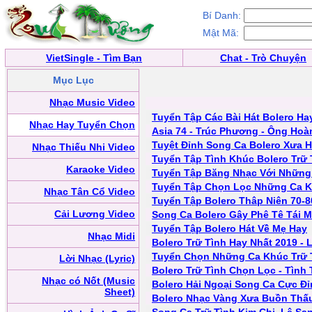
Bí Danh:
Mật Mã:
VietSingle - Tìm Bạn
Chat - Trò Chuyện
Mục Lục
Nhạc Music Video
Tuyển Tập Các Bài Hát Bolero Ha
Nhạc Hay Tuyển Chọn
Asia 74 - Trúc Phương - Ông Hoà
Tuyệt Đỉnh Song Ca Bolero Xưa H
Nhạc Thiếu Nhi Video
Tuyển Tập Tình Khúc Bolero Trữ 
Karaoke Video
Tuyển Tập Băng Nhạc Với Những 
Tuyển Tập Chọn Lọc Những Ca K
Nhạc Tân Cổ Video
Tuyển Tập Bolero Thâp Niên 70-8
Cải Lương Video
Song Ca Bolero Gây Phê Tê Tái M
Tuyển Tập Bolero Hát Về Mẹ Hay
Nhạc Midi
Bolero Trữ Tình Hay Nhất 2019 - 
Tuyển Chọn Những Ca Khúc Trữ T
Lời Nhạc (Lyric)
Bolero Trữ Tình Chọn Lọc - Tình
Nhạc có Nốt (Music
Bolero Hải Ngoại Song Ca Cực Đ
Sheet)
Bolero Nhạc Vàng Xưa Buồn Thấu