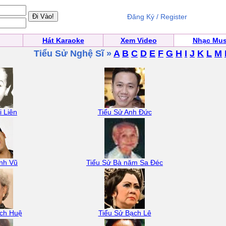
Đăng Ký / Register
Hát Karaoke
Xem Video
Nhạc Mus
Tiểu Sử Nghệ Sĩ »
A
B
C
D
E
F
G
H
I
J
K
L
M
i Liên
Tiểu Sử Anh Đức
nh Vũ
Tiểu Sử Bà năm Sa Đéc
ạch Huệ
Tiểu Sử Bạch Lê