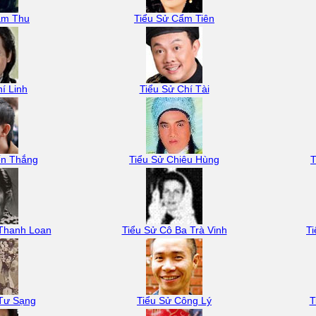
ẩm Thu
Tiểu Sử Cẩm Tiên
í Linh
Tiểu Sử Chí Tài
ến Thắng
Tiểu Sử Chiêu Hùng
T
 Thanh Loan
Tiểu Sử Cô Ba Trà Vinh
T
 Tư Sạng
Tiểu Sử Công Lý
T