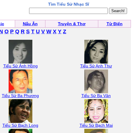
Tìm Tiểu Sử Nhạc Sĩ
ic
Nấu Ăn
Truyện & Thơ
Từ Điển
N
O
P
Q
R
S
T
U
V
W
X
Y
Z
Tiểu Sử Ánh Hồng
Tiểu Sử Anh Thư
Tiểu Sử Ba Phương
Tiểu Sử Ba Vân
Tiểu Sử Bạch Long
Tiểu Sử Bạch Mai