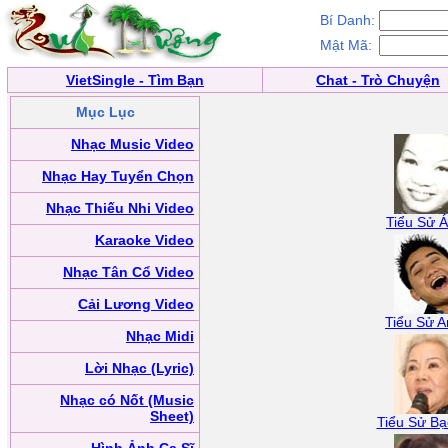
Bí Danh:
Mật Mã:
VietSingle - Tìm Bạn
Chat - Trò Chuyện
Mục Lục
Nhạc Music Video
Nhạc Hay Tuyển Chọn
Nhạc Thiếu Nhi Video
Tiểu Sử Á
Karaoke Video
Nhạc Tân Cổ Video
Cải Lương Video
Tiểu Sử A
Nhạc Midi
Lời Nhạc (Lyric)
Nhạc có Nốt (Music
Sheet)
Tiểu Sử B