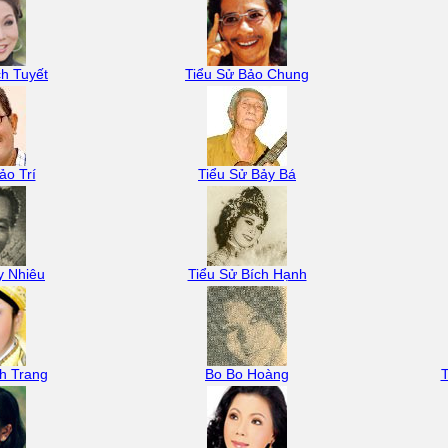
h Tuyết
Tiểu Sử Bảo Chung
ảo Trí
Tiểu Sử Bảy Bá
y Nhiêu
Tiểu Sử Bích Hạnh
h Trang
Bo Bo Hoàng
T