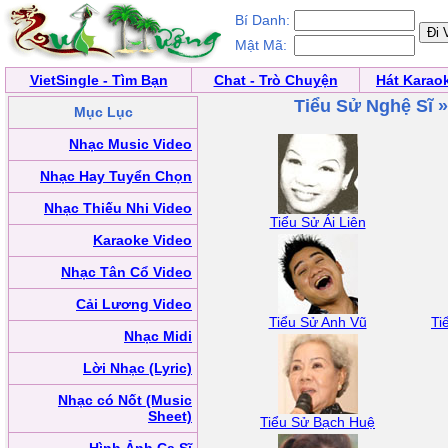
Bí Danh:
Mật Mã:
VietSingle - Tìm Bạn
Chat - Trò Chuyện
Hát Karao
Tiểu Sử Nghệ Sĩ 
Mục Lục
Nhạc Music Video
Nhạc Hay Tuyển Chọn
Nhạc Thiếu Nhi Video
Tiểu Sử Ái Liên
Karaoke Video
Nhạc Tân Cổ Video
Cải Lương Video
Tiểu Sử Anh Vũ
Ti
Nhạc Midi
Lời Nhạc (Lyric)
Nhạc có Nốt (Music
Sheet)
Tiểu Sử Bạch Huệ