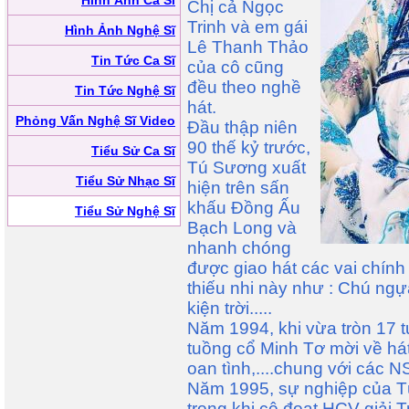
Hình Ảnh Ca Sĩ
Chị cả Ngọc
Trinh và em gái
Hình Ảnh Nghệ Sĩ
Lê Thanh Thảo
Tin Tức Ca Sĩ
của cô cũng
đều theo nghề
Tin Tức Nghệ Sĩ
hát.
Phỏng Vấn Nghệ Sĩ Video
Đầu thập niên
90 thế kỷ trước,
Tiểu Sử Ca Sĩ
Tú Sương xuất
Tiểu Sử Nhạc Sĩ
hiện trên sấn
khấu Đồng Ấu
Tiểu Sử Nghệ Sĩ
Bạch Long và
nhanh chóng
được giao hát các vai chính
thiếu nhi này như : Chú ngự
kiện trời.....
Năm 1994, khi vừa tròn 17 
tuồng cổ Minh Tơ mời về há
oan tình,....chung với các N
Năm 1995, sự nghiệp của 
trọng khi cô đoạt HCV giải 