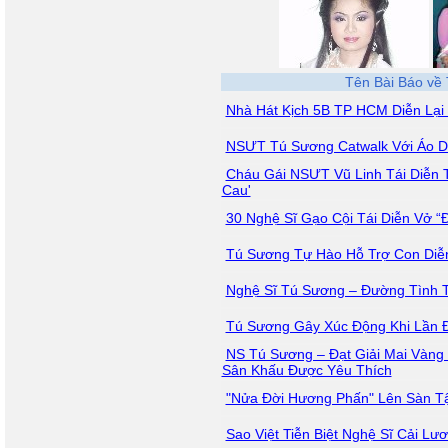
Tên Bài Báo về
Nhà Hát Kịch 5B TP HCM Diễn Lạ
NSƯT Tú Sương Catwalk Với Áo D
Cháu Gái NSƯT Vũ Linh Tái Diễn T
Cau'
30 Nghệ Sĩ Gạo Cội Tái Diễn Vở “
Tú Sương Tự Hào Hỗ Trợ Con Diễ
Nghệ Sĩ Tú Sương – Đường Tình 
Tú Sương Gây Xúc Động Khi Lần Đ
NS Tú Sương – Đạt Giải Mai Vàng
Sân Khấu Được Yêu Thích
"Nửa Đời Hương Phấn" Lên Sàn T
Sao Việt Tiễn Biệt Nghệ Sĩ Cải L