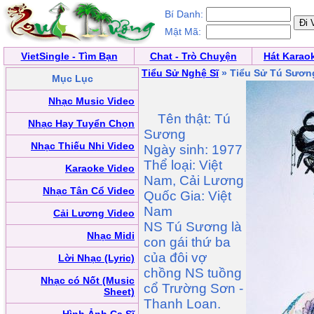
Bí Danh:
Mật Mã:
VietSingle - Tìm Bạn
Chat - Trò Chuyện
Hát Karao
Tiểu Sử Nghệ Sĩ
» Tiểu Sử Tú Sươn
Mục Lục
Nhạc Music Video
Tên thật: Tú
Nhạc Hay Tuyển Chọn
Sương
Nhạc Thiếu Nhi Video
Ngày sinh: 1977
Thể loại: Việt
Karaoke Video
Nam, Cải Lương
Nhạc Tân Cổ Video
Quốc Gia: Việt
Nam
Cải Lương Video
NS Tú Sương là
Nhạc Midi
con gái thứ ba
của đôi vợ
Lời Nhạc (Lyric)
chồng NS tuồng
Nhạc có Nốt (Music
cổ Trường Sơn -
Sheet)
Thanh Loan.