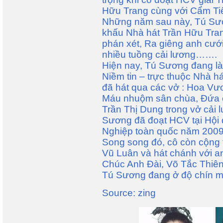
Hữu Trang cùng với Cẩm Tiê
Những năm sau này, Tú Sươn
khấu Nhà hát Trần Hữu Tran
phán xét, Ra giêng anh cư
nhiều tuồng cải lương…….
Hiện nay, Tú Sương đang l
Niềm tin – trực thuộc Nhà h
đã hát qua các vở : Hoa V
Máu nhuộm sân chùa, Đứa c
Trần Thị Dung trong vở cải 
Sương đã đoạt HCV tại Hội
Nghiệp toàn quốc năm 2009
Song song đó, cô còn cộng 
Vũ Luân và hát chánh với a
Chúc Anh Đài, Võ Tắc Thiê
Tú Sương đang ở độ chín m
Source: zing