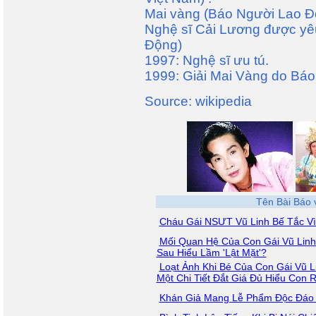
Mai vàng (Báo Người Lao Ð
Nghệ sĩ Cải Lương được yêu
Động)
1997: Nghệ sĩ ưu tú.
1999: Giải Mai Vàng do Báo
Source: wikipedia
Tên Bài Báo 
Cháu Gái NSƯT Vũ Linh Bế Tắc Vì
Mối Quan Hệ Của Con Gái Vũ Lin
Sau Hiểu Lầm 'Lật Mặt'?
Loạt Ảnh Khi Bé Của Con Gái Vũ L
Một Chi Tiết Đắt Giá Đủ Hiểu Con 
Khán Giả Mang Lễ Phẩm Độc Đáo