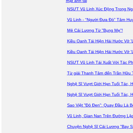
mặt anh tài
NSƯT Vũ Linh Xúc Động Trong Ng
Vũ Linh - “Người Đưa Đò” Tâm Hu
Mê Cải Lương Từ "Bụng Mẹ"!
Kiều Oanh Tái Hiện Hài Hước Vở '
Kiều Oanh Tái Hiện Hài Hước Vở '
NSƯT Vũ Linh Tái Xuất Với Tác P
Từ giải Thanh Tâm đến Trần Hữu T
Nghệ Sĩ Vượt Giới Hạn Tuổi Tác, H
Nghệ Sĩ Vượt Giới Hạn Tuổi Tác, H
Sao Việt "Đỏ Đen": Quay Đầu Là B
Vũ Linh, Gian Nan Trên Đường Lậ
Chuyện Nghệ Sĩ Cải Lương "Bay 