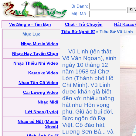
Bí Danh:
Mật Mã:
VietSingle - Tìm Bạn
Chat - Trò Chuyện
Hát Karao
Tiểu Sử Nghệ Sĩ
» Tiểu Sử Vũ Linh
Mục Lục
Nhạc Music Video
Vũ Linh (tên thật:
Nhạc Hay Tuyển Chọn
Võ Văn Ngoan), sinh
Nhạc Thiếu Nhi Video
ngày 10 tháng 12
năm 1958 tại Chợ
Karaoke Video
Lớn (Thành phố Hồ
Nhạc Tân Cổ Video
Chí Minh). Vũ Linh
được khán giả biết
Cải Lương Video
đến với nhiều tuồng
Nhạc Midi
hát như Hòn vọng
phu, Giũ áo bụi đời,
Lời Nhạc (Lyric)
Bức ngôn đồ Đại
Nhạc có Nốt (Music
Việt, Cô đào hát,
Sheet)
Lương Sơn Bá... và