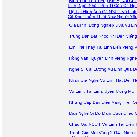
Bình Tinh Lên Tiếng Khi Bị Nói C
Linh, Ngôi Nhà Trăm Tỉ Của Cố Ngh
Rộ Lại Hình Ảnh Cố NSUT Vũ Linh
Cô Đào Thắm Thiết Như Người Yê
Gia Đình, Đồng Nghiệp Đưa Vũ Lin
Trung Dân Bật Khóc Khi Đến Viếng
Em Trai Thay Tài Linh Đến Viếng V
Hồng Vân, Quyền Linh Viếng Nghệ 
Nghệ Sĩ Cải Lương Vũ Linh Qua Đ
Khán Giả Nghe Vũ Linh Hát Đến 
Vũ Linh, Tài Linh: Uyên Ương Mộ
Những Cặp Bạn Diễn Vàng Trên S
Dàn Nghệ Sĩ Dự Đám Cưới Cháu G
Cháu Gái NSƯT Vũ Linh Tái Diễn T
Tranh Giải Mai Vàng 2014 - Nam d