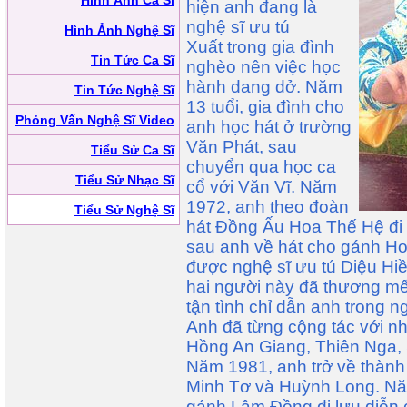
Hình Ảnh Ca Sĩ
hiện anh đang là
nghệ sĩ ưu tú
Hình Ảnh Nghệ Sĩ
Xuất trong gia đình
Tin Tức Ca Sĩ
nghèo nên việc học
hành dang dở. Năm
Tin Tức Nghệ Sĩ
13 tuổi, gia đình cho
Phỏng Vấn Nghệ Sĩ Video
anh học hát ở trường
Văn Phát, sau
Tiểu Sử Ca Sĩ
chuyển qua học ca
Tiểu Sử Nhạc Sĩ
cổ với Văn Vĩ. Năm
1972, anh theo đoàn
Tiểu Sử Nghệ Sĩ
hát Đồng Ấu Hoa Thế Hệ đi l
sau anh về hát cho gánh H
được nghệ sĩ ưu tú Diệu Hi
hai người này đã thương m
tận tình chỉ dẫn anh trong n
Anh đã từng cộng tác với n
Hồng An Giang, Thiên Nga, S
Năm 1981, anh trở về thành 
Minh Tơ và Huỳnh Long. Năm
gánh Lâm Đồng đi lưu diễn c