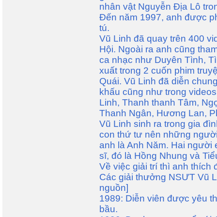
nhân vật Nguyễn Địa Lô tro
Đến năm 1997, anh được ph
tú.
Vũ Linh đã quay trên 400 v
Hội. Ngoài ra anh cũng tham
ca nhạc như Duyên Tình, Tì
xuất trong 2 cuốn phim tru
Quái. Vũ Linh đã diễn chung
khấu cũng như trong video
Linh, Thanh thanh Tâm, Ng
Thanh Ngân, Hương Lan, Phượn
Vũ Linh sinh ra trong gia đì
con thứ tư nên những người
anh là Anh Năm. Hai người 
sĩ, đó là Hồng Nhung và Tiể
Về việc giải trí thì anh thích
Các giải thưởng NSƯT Vũ L
nguồn]
1989: Diễn viên được yêu th
bầu.