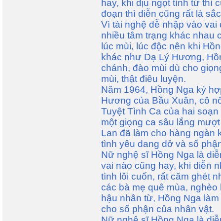
hay, khi dịu ngọt tình tứ thì 
đoạn thì diễn cũng rất là sắ
Vì tài nghệ dễ nhập vào vai 
nhiều tâm trạng khác nhau củ
lúc mùi, lúc độc nên khi H
khác như Dạ Lý Hương, Hồn
chánh, đào mùi dù cho giọn
mùi, thật điêu luyện.
Năm 1964, Hồng Nga ký hợp
Hương của Bầu Xuân, cô nổi
Tuyệt Tình Ca của hai soạn
một giọng ca sâu lắng mượt
Lan đã làm cho hàng ngàn kh
tình yêu dang dở và số phậ
Nữ nghệ sĩ Hồng Nga là diễn
vai nào cũng hay, khi diễn n
tình lôi cuốn, rất căm ghét 
các bà mẹ quê mùa, nghèo 
hậu nhân từ, Hồng Nga làm 
cho số phận của nhân vật.
Nữ nghệ sĩ Hồng Nga là diễn