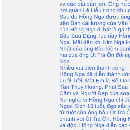
và các bài bản lớn. Ông hư
nơi quán Lệ Liễu trong khu g
Sau đó Hồng Nga được ông 
trên Ban cải lương của Văn 
của Hồng Nga đi hát là gá
Bầu Sáu Đặng, lúc nầy Hồn
Nga. Mãi đến khi Kim Nga 
Nhất của ông Bầu kiêm danh
hai của ông Út Trà Ôn đổi 
Nga.
Nhiều vai diễn thành công
Hồng Nga đã diễn thành côn
Lưới Trời, Mắt Em là Bể Oa
Tần Thủy Hoàng, Phút Sau 
Câm và Người Đẹp của soạn
Nữ nghệ sĩ Hồng Nga chỉ đ
Ngọc Bích 18 tuổi, đẹp sắc s
tử ruột của ông bầu Út Trà 
chánh với Út Trà Ôn. Hồng N
và độc, Hồng Nga diễn các v