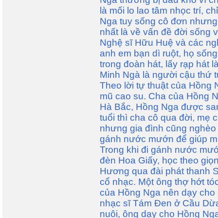
là mối lo lao tâm nhọc trí, ch
Nga tuy sống cô đơn nhưng 
nhất là về vấn đề đời sống v
Nghệ sĩ Hữu Huệ và các ngh
anh em bạn dì ruột, họ sốn
trong đoàn hát, lấy rạp hát 
Minh Ngà là người cậu thứ 
Theo lời tự thuật của Hồng 
mũ cao su. Cha của Hồng Ng
Hà Bắc, Hồng Nga được san
tuổi thì cha cô qua đời, mẹ 
nhưng gia đình cũng nghèo 
gánh nước mướn để giúp mẹ
Trong khi đi gánh nước mướ
đèn Hoa Giấy, học theo giọ
Hương qua đài phát thanh S
cổ nhạc. Một ông thợ hớt tó
của Hồng Nga nên dạy cho 
nhạc sĩ Tám Đen ở Cầu Dừa
nuôi, ông dạy cho Hồng Ng