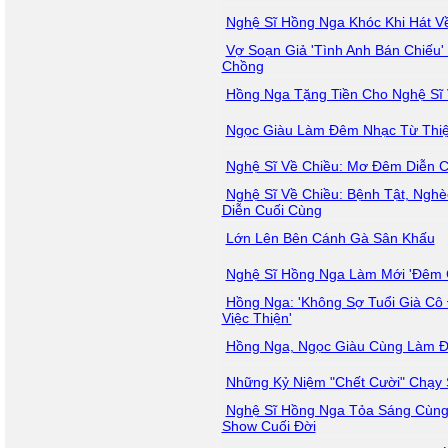
Nghệ Sĩ Hồng Nga Khóc Khi Hát V
Vợ Soạn Giả 'Tình Anh Bán Chiếu'
Chồng
Hồng Nga Tặng Tiền Cho Nghệ Sĩ 
Ngọc Giàu Làm Đêm Nhạc Từ Thiệ
Nghệ Sĩ Về Chiều: Mơ Đêm Diễn 
Nghệ Sĩ Về Chiều: Bệnh Tật, Nghè
Diễn Cuối Cùng
Lớn Lên Bên Cánh Gà Sân Khấu
Nghệ Sĩ Hồng Nga Làm Mới 'Đêm 
Hồng Nga: 'Không Sợ Tuổi Già Cô
Việc Thiện'
Hồng Nga, Ngọc Giàu Cùng Làm Đ
Những Kỷ Niệm "Chết Cười" Chạy 
Nghệ Sĩ Hồng Nga Tỏa Sáng Cùng
Show Cuối Đời