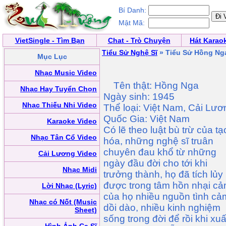
Bí Danh:
Mật Mã:
VietSingle - Tìm Bạn
Chat - Trò Chuyện
Hát Karao
Tiểu Sử Nghệ Sĩ
» Tiểu Sử Hồng Ng
Mục Lục
Nhạc Music Video
Tên thật: Hồng Nga
Nhạc Hay Tuyển Chọn
Ngày sinh: 1945
Nhạc Thiếu Nhi Video
Thể loại: Việt Nam, Cải Lươ
Quốc Gia: Việt Nam
Karaoke Video
Có lẽ theo luật bù trừ của tạ
Nhạc Tân Cổ Video
hóa, những nghệ sĩ truân
chuyên đau khổ từ những
Cải Lương Video
ngày đầu đời cho tới khi
Nhạc Midi
trưởng thành, họ đã tích lủy
được trong tâm hồn nhại c
Lời Nhạc (Lyric)
của họ nhiều nguồn tình cả
Nhạc có Nốt (Music
dồi dào, nhiều kinh nghiệm
Sheet)
sống trong đời để rồi khi xuấ