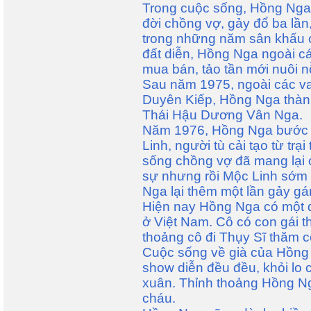
Trong cuộc sống, Hồng Nga 
đời chồng vợ, gảy đổ ba lầ
trong những năm sân khấu c
đất diễn, Hồng Nga ngoài cá
mua bán, tảo tần mới nuôi n
Sau năm 1975, ngoài các va
Duyên Kiếp, Hồng Nga thành
Thái Hậu Dương Vân Nga.
Năm 1976, Hồng Nga bước 
Linh, người tù cải tạo từ tr
sống chồng vợ đã mang lại
sự nhưng rồi Mộc Linh sớm t
Nga lại thêm một lần gảy gá
Hiện nay Hồng Nga có một đ
ở Việt Nam. Cô có con gái t
thoảng cô đi Thụy Sĩ thăm c
Cuộc sống về già của Hồng
show diễn đều đều, khỏi lo 
xuân. Thỉnh thoảng Hồng Ng
cháu.