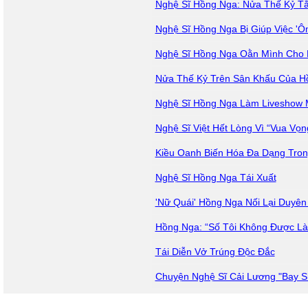
Nghệ Sĩ Hồng Nga: Nửa Thế Kỷ T
Nghệ Sĩ Hồng Nga Bị Giúp Việc 'Ô
Nghệ Sĩ Hồng Nga Oằn Mình Cho 
Nửa Thế Kỷ Trên Sân Khấu Của H
Nghệ Sĩ Hồng Nga Làm Liveshow 
Nghệ Sĩ Việt Hết Lòng Vì “Vua Vọ
Kiều Oanh Biến Hóa Đa Dạng Trong
Nghệ Sĩ Hồng Nga Tái Xuất
'Nữ Quái' Hồng Nga Nối Lại Duyên
Hồng Nga: “Số Tôi Không Được L
Tái Diễn Vở Trúng Độc Đắc
Chuyện Nghệ Sĩ Cải Lương "Bay 