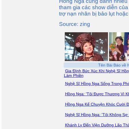
Hồng Nga cũng dành nhiều th
tham gia các show diễn của
trợ nạn nhân bị bảo lụt hoặ
Source: zing
Tên Bài Báo về
Gia Đình Bức Xúc Khi Nghệ Sĩ Hồn
Làm Phiền
Nghệ Sĩ Hồng Nga Sống Trong Ph
Hồng Nga: 'Tôi Được Thương Vì K
Hồng Nga Kể Chuyện Khóc Cười Đ
Nghệ Sĩ Hồng Nga: 'Tôi Không Sợ 
Khánh Ly Đến Viện Dưỡng Lão Th