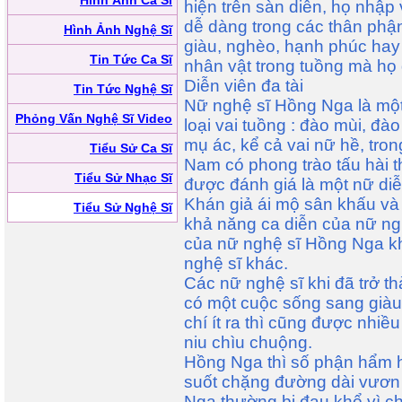
Hình Ảnh Ca Sĩ
hiện trên sàn diễn, họ nhập 
dễ dàng trong các thân phậ
Hình Ảnh Nghệ Sĩ
giàu, nghèo, hạnh phúc hay
Tin Tức Ca Sĩ
nhân vật trong tuồng mà họ 
Diễn viên đa tài
Tin Tức Nghệ Sĩ
Nữ nghệ sĩ Hồng Nga là một 
Phỏng Vấn Nghệ Sĩ Video
loại vai tuồng : đào mùi, đà
mụ ác, kể cả vai nữ hề, tro
Tiểu Sử Ca Sĩ
Nam có phong trào tấu hài 
Tiểu Sử Nhạc Sĩ
được đánh giá là một nữ diễ
Khán giả ái mộ sân khấu và 
Tiểu Sử Nghệ Sĩ
khả năng ca diễn của nữ n
của nữ nghệ sĩ Hồng Nga k
nghệ sĩ khác.
Các nữ nghệ sĩ khi đã trở t
có một cuộc sống sang giàu
chí ít ra thì cũng được nhiề
niu chìu chuộng.
Hồng Nga thì số phận hẩm hi
suốt chặng đường dài vươn 
Nga thường bị đau khổ vì ch