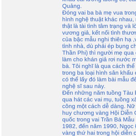
Quảng.
Đóng vai ba bà mẹ vua trong
hình nghệ thuật khác nhau,
thật là tài tình tâm trạng v
vương giả, kết nối tình th
của bậc mẫu nghi thiên hạ ,
tình nhà, dù phải ép bụng ch
Thần Phi) thì người mẹ qua
làm cho khán giả rơi nước 
bà. Tôi nghĩ là qua cách th
trong ba loại hình sân khấ
có thể lấy đó làm bài mẫu đ
nghệ sĩ sau này.
Đến những năm tuồng Tàu b
qua hát các vai mụ, tuồng x
công một cách dễ dàng. Nữ
huy chương vàng Hội Diễn 
quốc trong vai Trần Bá Mẫ
1982, đến năm 1990, Ngọc 
vàng thứ hai trong hội diễn