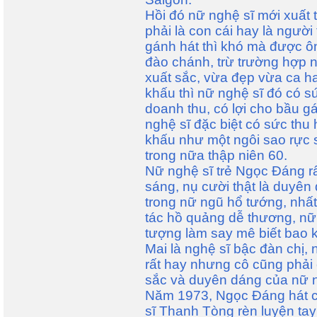
Hồi đó nữ nghệ sĩ mới xuất 
phải là con cái hay là người
gánh hát thì khó mà được ôn
đào chánh, trừ trường hợp n
xuất sắc, vừa đẹp vừa ca hay
khấu thì nữ nghệ sĩ đó có sứ
doanh thu, có lợi cho bầu g
nghệ sĩ đặc biệt có sức thu 
khấu như một ngôi sao rực s
trong nữa thập niên 60.
Nữ nghệ sĩ trẻ Ngọc Đáng rấ
sáng, nụ cười thật là duyên 
trong nữ ngũ hổ tướng, nhất
tác hồ quảng dễ thương, nữ
tượng làm say mê biết bao 
Mai là nghệ sĩ bậc đàn chị,
rất hay nhưng cô cũng phải
sắc và duyên dáng của nữ 
Năm 1973, Ngọc Đáng hát c
sĩ Thanh Tòng rèn luyện ta