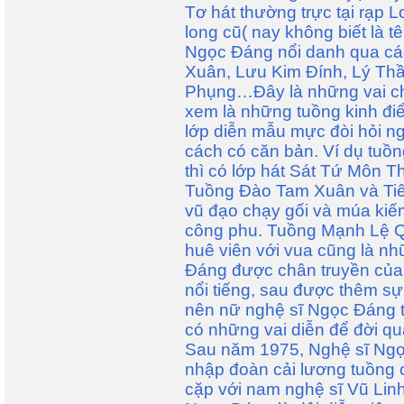
Tơ hát thường trực tại rạp
long cũ( nay không biết là t
Ngọc Đáng nổi danh qua cá
Xuân, Lưu Kim Đính, Lý Thầ
Phụng…Đây là những vai ch
xem là những tuồng kinh điể
lớp diễn mẫu mực đòi hỏi n
cách có căn bản. Ví dụ tuồ
thì có lớp hát Sát Tứ Môn Th
Tuồng Đào Tam Xuân và Tiêu
vũ đạo chạy gối và múa kiếm 
công phu. Tuồng Mạnh Lệ Qu
huê viên với vua cũng là nh
Đáng được chân truyền của 
nổi tiếng, sau được thêm s
nên nữ nghệ sĩ Ngọc Đáng t
có những vai diễn để đời qu
Sau năm 1975, Nghệ sĩ Ngọ
nhập đoàn cải lương tuồng 
cặp với nam nghệ sĩ Vũ Linh