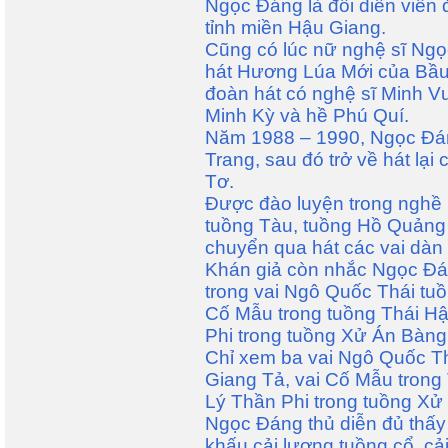
Ngọc Đáng là đôi diễn viên 
tỉnh miền Hậu Giang.
Cũng có lúc nữ nghệ sĩ Ng
hát Hương Lúa Mới của Bầu
đoàn hát có nghệ sĩ Minh V
Minh Kỳ và hề Phú Quí.
Năm 1988 – 1990, Ngọc Đán
Trang, sau đó trở về hát lại
Tơ.
Được đào luyện trong nghề 
tuồng Tàu, tuồng Hồ Quảng r
chuyển qua hát các vai dàn
Khán giả còn nhắc Ngọc Đán
trong vai Ngô Quốc Thái tu
Cố Mẫu trong tuồng Thái H
Phi trong tuồng Xử Án Bàng
Chỉ xem ba vai Ngô Quốc Th
Giang Tả, vai Cố Mẫu tron
Lý Thần Phi trong tuồng Xử
Ngọc Đáng thủ diễn đủ thấy 
khấu cải lương tuồng cổ, cả