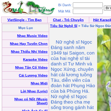
Bí Danh:
Mật Mã:
VietSingle - Tìm Bạn
Chat - Trò Chuyện
Hát Karao
Tiểu Sử Nghệ Sĩ
» Tiểu Sử Ngọc Đá
Mục Lục
Nhạc Music Video
Nữ nghệ sĩ Ngọc
Nhạc Hay Tuyển Chọn
Đáng sanh năm
Nhạc Thiếu Nhi Video
1949 tại Saigon, con
của hai nghệ sĩ tài
Karaoke Video
danh sĩ Tư Minh và
Nhạc Tân Cổ Video
Ngọc Xứng, chuyên
hát cải lương tuồng
Cải Lương Video
Tàu, diễn viên của
Nhạc Midi
đoàn hát Phụng Hảo
của bà Phùng Há.
Lời Nhạc (Lyric)
Nữ nghệ sĩ Ngọc
Nhạc có Nốt (Music
Đáng theo cha mẹ
Sheet)
sống trong gánh hát