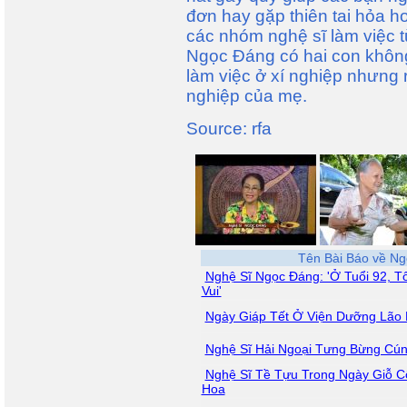
đơn hay gặp thiên tai hỏa h
các nhóm nghệ sĩ làm việc t
Ngọc Đáng có hai con khôn
làm việc ở xí nghiệp nhưng 
nghiệp của mẹ.
Source: rfa
Tên Bài Báo về N
Nghệ Sĩ Ngọc Đáng: 'Ở Tuổi 92, T
Vui'
Ngày Giáp Tết Ở Viện Dưỡng Lão
Nghệ Sĩ Hải Ngoại Tưng Bừng Cún
Nghệ Sĩ Tề Tựu Trong Ngày Giỗ C
Hoa