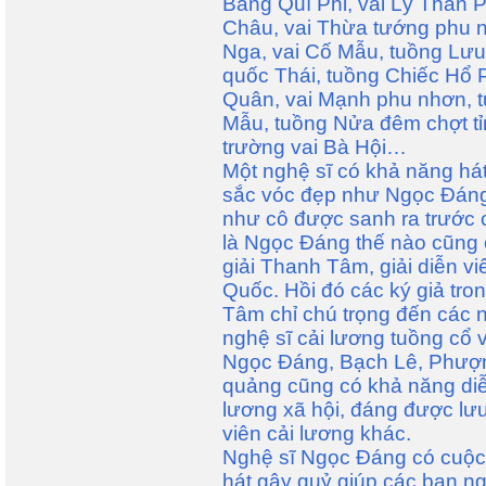
Bàng Quí Phi, vai Lý Thần 
Châu, vai Thừa tướng phu 
Nga, vai Cố Mẫu, tuồng Lưu
quốc Thái, tuồng Chiếc Hổ 
Quân, vai Mạnh phu nhơn, 
Mẫu, tuồng Nửa đêm chợt tỉ
trường vai Bà Hội…
Một nghệ sĩ có khả năng hát 
sắc vóc đẹp như Ngọc Đán
như cô được sanh ra trước c
là Ngọc Đáng thế nào cũng c
giải Thanh Tâm, giải diễn vi
Quốc. Hồi đó các ký giả tr
Tâm chỉ chú trọng đến các n
nghệ sĩ cải lương tuồng cổ 
Ngọc Đáng, Bạch Lê, Phượng
quảng cũng có khả năng diễn
lương xã hội, đáng được lư
viên cải lương khác.
Nghệ sĩ Ngọc Đáng có cuộc 
hát gây quỷ giúp các bạn n