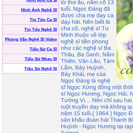
Hình Ảnh Ca Sĩ
từ thơ ấu, năm cô 13
tuổi, Ngọc Đáng đã
Hình Ảnh Nghệ Sĩ
được cha mẹ dạy ca
Tin Tức Ca Sĩ
dạy hát. Nên biết là
cha cô, nghệ sĩ Tư
Tin Tức Nghệ Sĩ
Minh thuộc về lớp
Phỏng Vấn Nghệ Sĩ Video
nghệ sĩ tiền phong
như các nghệ sĩ Ba
Tiểu Sử Ca Sĩ
Thâu, Ba Sanh, Năm
Tiểu Sử Nhạc Sĩ
Thiên, Văn Lâu, Tám
Lắm, Bảy Huỳnh,
Tiểu Sử Nghệ Sĩ
Bảy Khải, mẹ của
Ngọc Đáng là nghệ
sĩ Ngọc Xứng đồng một thời 
sĩ Ngọc Hương, Ngọc Hải, 
Tường Vi… Nên chỉ sau hai
ruột truyền dạy mà không qu
năm 15 tuổi,( 1964 ) Ngọc Đ
sân khấu đoàn hát Thanh Bì
Huỳnh - Ngọc Hương tại rạ
Saigon.