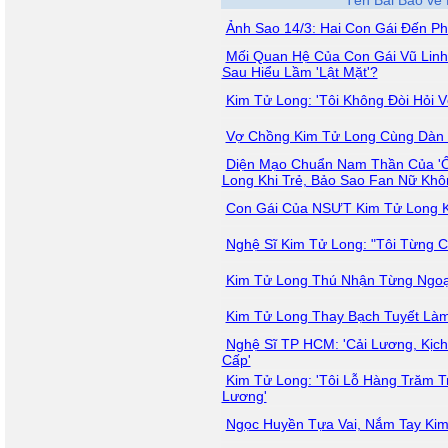
Tên Bài Báo về
Ảnh Sao 14/3: Hai Con Gái Đến P
Mối Quan Hệ Của Con Gái Vũ Lin
Sau Hiểu Lầm 'Lật Mặt'?
Kim Tử Long: 'Tôi Không Đòi Hỏi 
Vợ Chồng Kim Tử Long Cùng Dàn 
Diện Mạo Chuẩn Nam Thần Của 'Ô
Long Khi Trẻ, Bảo Sao Fan Nữ Khô
Con Gái Của NSƯT Kim Tử Long K
Nghệ Sĩ Kim Tử Long: "Tôi Từng 
Kim Tử Long Thú Nhận Từng Ngoạ
Kim Tử Long Thay Bạch Tuyết Làm
Nghệ Sĩ TP HCM: 'Cải Lương, Kịc
Cấp'
Kim Tử Long: 'Tôi Lỗ Hàng Trăm T
Lương'
Ngọc Huyền Tựa Vai, Nắm Tay Ki