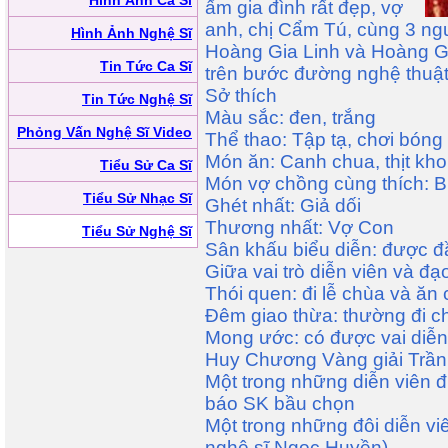
Hình Ảnh Ca Sĩ
ấm gia đình rất đẹp, vợ
anh, chị Cẩm Tú, cùng 3 ng
Hình Ảnh Nghệ Sĩ
Hoàng Gia Linh và Hoàng G
Tin Tức Ca Sĩ
trên bước đường nghệ thuật
Sở thích
Tin Tức Nghệ Sĩ
Màu sắc: đen, trắng
Phỏng Vấn Nghệ Sĩ Video
Thể thao: Tập tạ, chơi bóng
Món ăn: Canh chua, thịt kho
Tiểu Sử Ca Sĩ
Món vợ chồng cùng thích: 
Tiểu Sử Nhạc Sĩ
Ghét nhất: Giả dối
Thương nhất: Vợ Con
Tiểu Sử Nghệ Sĩ
Sân khấu biểu diễn: được đ
Giữa vai trò diễn viên và đạo
Thói quen: đi lễ chùa và ă
Đêm giao thừa: thường đi 
Mong ước: có được vai diễn
Huy Chương Vàng giải Trần
Một trong những diễn viên 
báo SK bầu chọn
Một trong những đôi diễn vi
nghệ sĩ Ngọc Huyền)