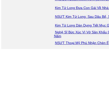
Kim Tử Long Đưa Con Gái Về Nhà
NSƯT Kim Tử Long: Sau Dâu Bể,
Kim Tử Long Dàn Dựng Tiết Mục G
Nghệ Sĩ Bức Xúc Vì Vở Sân Khấu 
Năm
NSƯT Thoại Mỹ Phủ Nhận Chèn Ép