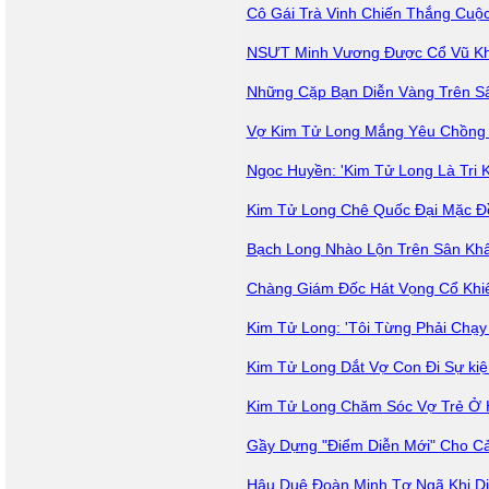
Cô Gái Trà Vinh Chiến Thắng Cuộc
NSƯT Minh Vương Được Cổ Vũ Khi 
Những Cặp Bạn Diễn Vàng Trên S
Vợ Kim Tử Long Mắng Yêu Chồng 
Ngọc Huyền: 'Kim Tử Long Là Tri K
Kim Tử Long Chê Quốc Đại Mặc Đ
Bạch Long Nhào Lộn Trên Sân Kh
Chàng Giám Đốc Hát Vọng Cổ Khi
Kim Tử Long: 'Tôi Từng Phải Chạ
Kim Tử Long Dắt Vợ Con Đi Sự kiệ
Kim Tử Long Chăm Sóc Vợ Trẻ Ở 
Gầy Dựng "Điểm Diễn Mới" Cho C
Hậu Duệ Đoàn Minh Tơ Ngã Khi D