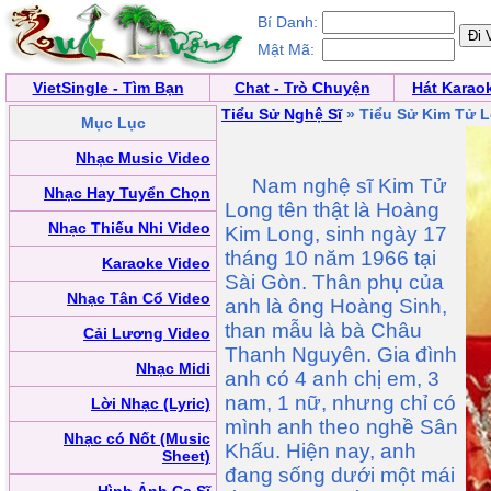
Bí Danh:
Mật Mã:
VietSingle - Tìm Bạn
Chat - Trò Chuyện
Hát Karao
Tiểu Sử Nghệ Sĩ
» Tiểu Sử Kim Tử 
Mục Lục
Nhạc Music Video
Nam nghệ sĩ Kim Tử
Nhạc Hay Tuyển Chọn
Long tên thật là Hoàng
Nhạc Thiếu Nhi Video
Kim Long, sinh ngày 17
tháng 10 năm 1966 tại
Karaoke Video
Sài Gòn. Thân phụ của
Nhạc Tân Cổ Video
anh là ông Hoàng Sinh,
than mẫu là bà Châu
Cải Lương Video
Thanh Nguyên. Gia đình
Nhạc Midi
anh có 4 anh chị em, 3
nam, 1 nữ, nhưng chỉ có
Lời Nhạc (Lyric)
mình anh theo nghề Sân
Nhạc có Nốt (Music
Khấu. Hiện nay, anh
Sheet)
đang sống dưới một mái