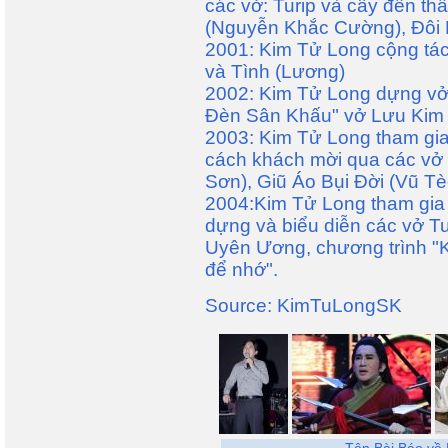
các vở: Turip và cây đền t
(Nguyễn Khắc Cường), Đôi 
2001: Kim Tử Long cộng tác
và Tình (Lương)
2002: Kim Tử Long dựng vở 
Đèn Sân Khấu" vở Lưu Kim 
2003: Kim Tử Long tham gia
cách khách mời qua các vở
Sơn), Giũ Áo Bụi Đời (Vũ Tè
2004:Kim Tử Long tham gia
dựng và biểu diễn các vở T
Uyên Ương, chương trình "
để nhớ".
Source: KimTuLongSK