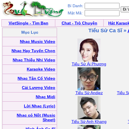
Bí Danh:
Mật Mã:
VietSingle - Tìm Bạn
Chat - Trò Chuyện
Hát Karao
Tiểu Sử Ca Sĩ »
Mục Lục
Nhạc Music Video
Nhạc Hay Tuyển Chọn
Nhạc Thiếu Nhi Video
Tiểu Sử Ái Phương
Karaoke Video
Nhạc Tân Cổ Video
Cải Lương Video
Tiểu Sử Andiez
Tiểu 
Nhạc Midi
Lời Nhạc (Lyric)
Nhạc có Nốt (Music
Sheet)
Tiểu Sử Anh Khang