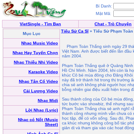
Bí Danh:
Mật Mã:
VietSingle - Tìm Bạn
Chat - Trò Chuyện
Tiểu Sử Ca Sĩ
» Tiểu Sử Phạm Toàn
Mục Lục
Nhạc Music Video
Phạm Toàn Thắng sinh ngày 29 tháng
Việt Nam. Anh được biết đến lần đầu
Nhạc Hay Tuyển Chọn
năm 2004.
Nhạc Thiếu Nhi Video
Phạm Toàn Thắng quê ở Quảng Ninh nh
Hồ Chí Minh. Năm 2004, khi còn là họ
Karaoke Video
khúc Cô bé mùa đông cho Đăng Khôi v
này đã trở thành hit trong thị trườn
Nhạc Tân Cổ Video
chia sẻ anh không phải người học nh
bỗng nhiên giai điệu xuất hiện trong đ
Cải Lương Video
Sau thành công của Cô bé mùa đông,
Nhạc Midi
tức bước vào showbiz, thế nhưng sau
Phạm Toàn Thắng chia sẻ anh nghĩ rằ
Lời Nhạc (Lyric)
thành công nhưng mình vẫn chưa có 
học tập, để có vốn sống. Sau đó, Phạ
Nhạc có Nốt (Music
ca khúc nhưng không công bố tác phẩ
Sheet)
giản dị và tham gia vào các hoạt động