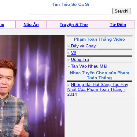
Tìm Tiểu Sử Ca Sĩ
ic
Nấu Ăn
Truyện & Thơ
Từ Điển
Phạm Toàn Thắng Video
»
Dậy và Chạy
»
Vẽ
»
Uống Trà
»
Tan Vào Nhau Mãi
Nhạc Tuyển Chọn của Phạm
Toàn Thắng
»
Những Bài Hát Sáng Tác Hay
Nhất Của Phạm Toàn Thắng -
2014