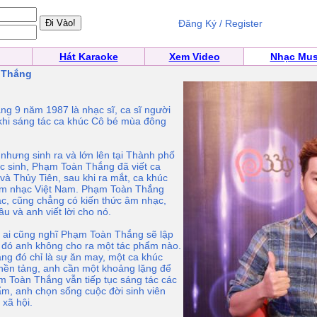
Đăng Ký / Register
Hát Karaoke
Xem Video
Nhạc Mus
 Thắng
 9 năm 1987 là nhạc sĩ, ca sĩ người
 khi sáng tác ca khúc Cô bé mùa đông
ưng sinh ra và lớn lên tại Thành phố
c sinh, Phạm Toàn Thắng đã viết ca
à Thủy Tiên, sau khi ra mắt, ca khúc
g âm nhạc Việt Nam. Phạm Toàn Thắng
ạc, cũng chẳng có kiến thức âm nhạc,
ầu và anh viết lời cho nó.
 ai cũng nghĩ Phạm Toàn Thắng sẽ lập
 đó anh không cho ra một tác phẩm nào.
ng đó chỉ là sự ăn may, một ca khúc
nền tảng, anh cần một khoảng lặng để
m Toàn Thắng vẫn tiếp tục sáng tác các
m, anh chọn sống cuộc đời sinh viên
 xã hội.