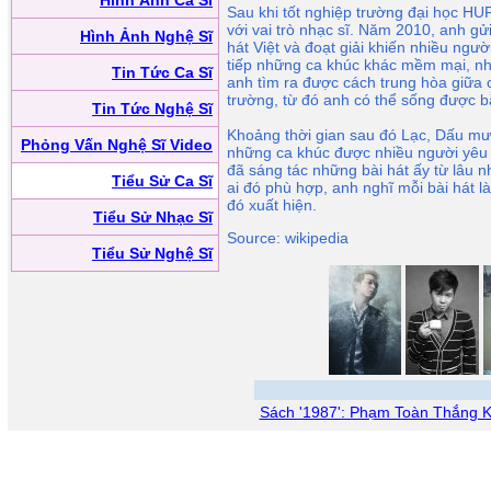
Hình Ảnh Ca Sĩ
Sau khi tốt nghiệp trường đại học HU
với vai trò nhạc sĩ. Năm 2010, anh gử
Hình Ảnh Nghệ Sĩ
hát Việt và đoạt giải khiến nhiều ngườ
tiếp những ca khúc khác mềm mại, n
Tin Tức Ca Sĩ
anh tìm ra được cách trung hòa giữa c
trường, từ đó anh có thể sống được b
Tin Tức Nghệ Sĩ
Khoảng thời gian sau đó Lạc, Dấu mưa
Phỏng Vấn Nghệ Sĩ Video
những ca khúc được nhiều người yêu 
đã sáng tác những bài hát ấy từ lâu 
Tiểu Sử Ca Sĩ
ai đó phù hợp, anh nghĩ mỗi bài hát l
đó xuất hiện.
Tiểu Sử Nhạc Sĩ
Source: wikipedia
Tiểu Sử Nghệ Sĩ
Sách '1987': Phạm Toàn Thắng K