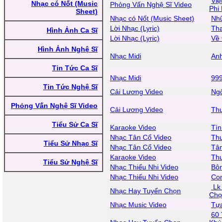
Việ
Nhạc có Nốt (Music
Phỏng Vấn Nghệ Sĩ Video
Phi
Sheet)
Nhạc có Nốt (Music Sheet)
Nh
Lời Nhạc (Lyric)
Tha
Hình Ảnh Ca Sĩ
Lời Nhạc (Lyric)
Về
Hình Ảnh Nghệ Sĩ
Nhạc Midi
Anh
Tin Tức Ca Sĩ
Nhạc Midi
99
Tin Tức Nghệ Sĩ
Cải Lương Video
Ng
Phỏng Vấn Nghệ Sĩ Video
Cải Lương Video
Th
Tiểu Sử Ca Sĩ
Karaoke Video
Tìn
Nhạc Tân Cổ Video
Th
Tiểu Sử Nhạc Sĩ
Nhạc Tân Cổ Video
Tâm
Karaoke Video
Th
Tiểu Sử Nghệ Sĩ
Nhạc Thiếu Nhi Video
Bô
Nhạc Thiếu Nhi Video
Co
Lk 
Nhạc Hay Tuyển Chọn
Chọ
Nhạc Music Video
Tựa
60 