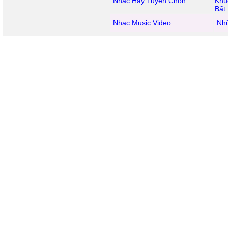
Nhạc Hay Tuyển Chọn
Khú
Bất
Nhạc Music Video
Nh