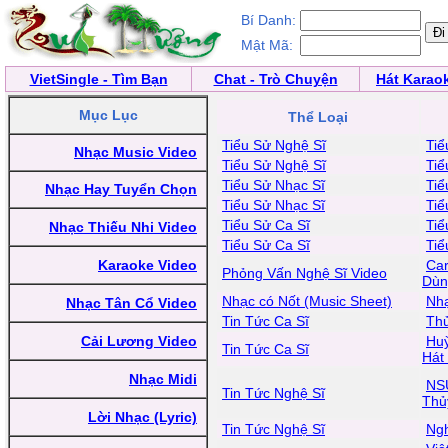
Bí Danh:
Mật Mã:
VietSingle - Tìm Bạn
Chat - Trò Chuyện
Hát Karao
Mục Lục
Thể Loại
Tiểu Sử Nghệ Sĩ
Tiể
Nhạc Music Video
Tiểu Sử Nghệ Sĩ
Tiể
Tiểu Sử Nhạc Sĩ
Tiể
Nhạc Hay Tuyển Chọn
Tiểu Sử Nhạc Sĩ
Tiể
Tiểu Sử Ca Sĩ
Tiể
Nhạc Thiếu Nhi Video
Tiểu Sử Ca Sĩ
Tiể
Karaoke Video
Car
Phỏng Vấn Nghệ Sĩ Video
Dùn
Nhạc có Nốt (Music Sheet)
Nhạ
Nhạc Tân Cổ Video
Tin Tức Ca Sĩ
Thủ
Cải Lương Video
Huỳ
Tin Tức Ca Sĩ
Hát
Nhạc Midi
NS
Tin Tức Nghệ Sĩ
Thủ
Lời Nhạc (Lyric)
Tin Tức Nghệ Sĩ
Ngh